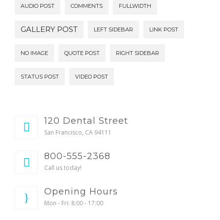
AUDIO POST
COMMENTS
FULLWIDTH
GALLERY POST
LEFT SIDEBAR
LINK POST
NO IMAGE
QUOTE POST
RIGHT SIDEBAR
STATUS POST
VIDEO POST
120 Dental Street
San Francisco, CA 94111
800-555-2368
Call us today!
Opening Hours
Mon - Fri: 8:00 - 17:00