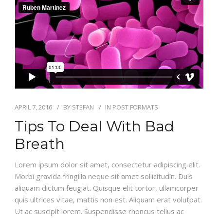
APRIL 7, 2016
BY
STEFAN
IN
POST FORMATS
Tips To Deal With Bad
Breath
Lorem ipsum dolor sit amet, consectetur adipiscing elit.
Morbi gravida fringilla neque sit amet sollicitudin. Duis
aliquam dictum feugiat. Quisque elit tortor, ullamcorper
quis ultrices vitae, mattis non est. Aliquam erat volutpat.
Ut ac suscipit lorem. Suspendisse rhoncus tellus ac