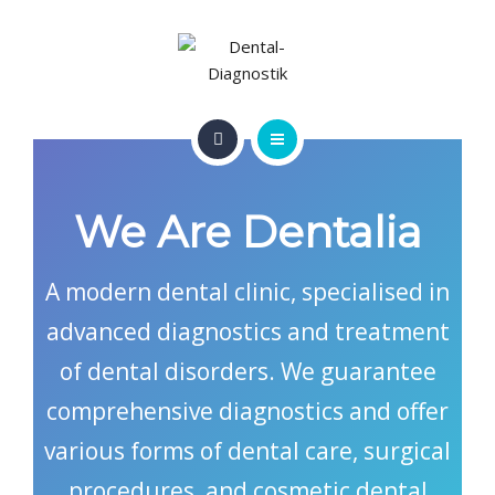
ÜBER UNS
BERATUNG & SEMINARE
PARTNER
HOME
KONTAKT
We Are Dentalia
INFOS & ANGEBOTE
ÜBER UNS
A modern dental clinic, specialised in
advanced diagnostics and treatment
BERATUNG & SEMINARE
of dental disorders. We guarantee
PARTNER
comprehensive diagnostics and offer
KONTAKT
various forms of dental care, surgical
procedures, and cosmetic dental