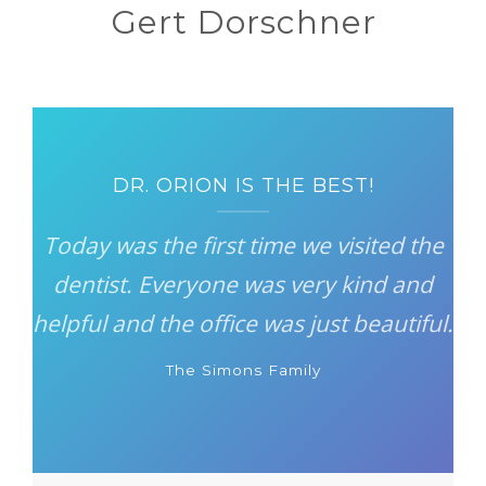
Gert Dorschner
A WONDERFUL EXPIRIENCE
DR. ORION IS THE BEST!
My daughter is not afraid of the dentist
Today was the first time we visited the
anymore and her teeth are healthy and
dentist. Everyone was very kind and
helpful and the office was just beautiful.
look absolutely beautiful!
The Simons Family
Sandra White